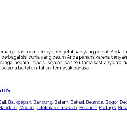
 berharga dan memperkaya pengetahuan yang pernah Anda mil
erbagai sisi dunia yang belum Anda pahami karena banyak
i negara - tradisi, sejarah, dan terutama sastranya. Ya, tid
 selama bertahun-tahun, termasuk bahasa...
snis
Bali
,
Balikpapan
,
Bandung
,
Batam
,
Bekasi
,
Belanda
,
Bogor
,
De
Mandarin
,
Medan
,
pelokalan situs web
,
Perancis
,
Portugis
,
Rusi