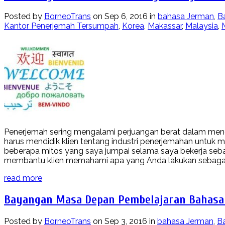
Posted by
BorneoTrans
on Sep 6, 2016 in
bahasa Jerman
,
Ba
Kantor Penerjemah Tersumpah
,
Korea
,
Makassar
,
Malaysia
,
Penerjemah sering mengalami perjuangan berat dalam mengh
harus mendidik klien tentang industri penerjemahan untuk
beberapa mitos yang saya jumpai selama saya bekerja seb
membantu klien memahami apa yang Anda lakukan sebagai p
read more
Bayangan Masa Depan Pembelajaran Bahasa
Posted by
BorneoTrans
on Sep 3, 2016 in
bahasa Jerman
,
Ba