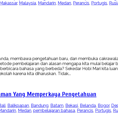
Makassar
,
Malaysia
,
Mandarin
,
Medan
,
Perancis
,
Portugis
,
Rusi
n Anda, membawa pengetahuan baru, dan membuka cakrawala
etode pembelajaran dan alasan mengapa kita mulai belajar b
erbicara bahasa yang berbeda? Sekedar Hobi Mari kita luan
kolah karena kita diharuskan. Tidak...
alaman Yang Memperkaya Pengetahuan
Bali
,
Balikpapan
,
Bandung
,
Batam
,
Bekasi
,
Belanda
,
Bogor
,
De
Mandarin
,
Medan
,
pembelajaran bahasa
,
Perancis
,
Portugis
,
Ru