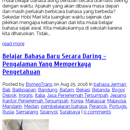
mulai belajar bahasa asing berubah secara dramatis seiring
dengan waktu. Apakah yang akan dibawa masa depan
dan masih perlukah berbicara bahasa yang berbeda?
Sekedar Hobi Mari kita luangkan waktu sejenak dan
pikirkan mengapa kebanyakan dari kita mulai belajar
bahasa sejak awal. Kita melakukannya di sekolah karena
kita diharuskan. Tidak...
read more
Belajar Bahasa Baru Secara Daring -
Pengalaman Yang Memperkaya
Pengetahuan
Posted by
BorneoTrans
on Aug 25, 2016 in
bahasa Jerman
,
Bali
,
Balikpapan
,
Bandung
,
Batam
,
Bekasi
,
Belanda
,
Bogor
,
Depok
,
Inggris
,
Italia
,
Jasa Penerjemah Tersumpah
,
Jepang
,
Kantor Penerjemah Tersumpah
,
Korea
,
Makassar
,
Malaysia
,
Mandarin
,
Medan
,
pembelajaran bahasa
,
Perancis
,
Portugis
,
Rusia
,
Semarang
,
Spanyol
,
Surabaya
|
0 comments