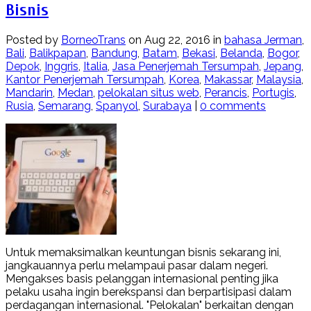
Bisnis
Posted by
BorneoTrans
on Aug 22, 2016 in
bahasa Jerman
,
Bali
,
Balikpapan
,
Bandung
,
Batam
,
Bekasi
,
Belanda
,
Bogor
,
Depok
,
Inggris
,
Italia
,
Jasa Penerjemah Tersumpah
,
Jepang
,
Kantor Penerjemah Tersumpah
,
Korea
,
Makassar
,
Malaysia
,
Mandarin
,
Medan
,
pelokalan situs web
,
Perancis
,
Portugis
,
Rusia
,
Semarang
,
Spanyol
,
Surabaya
|
0 comments
Untuk memaksimalkan keuntungan bisnis sekarang ini,
jangkauannya perlu melampaui pasar dalam negeri.
Mengakses basis pelanggan internasional penting jika
pelaku usaha ingin berekspansi dan berpartisipasi dalam
perdagangan internasional. "Pelokalan" berkaitan dengan