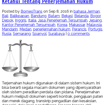
Ketahui Tentang Penerjemahan Hukum
Posted by
BorneoTrans
on Sep 8, 2016 in
bahasa Jerman
,
Bali
,
Balikpapan
,
Bandung
,
Batam
,
Bekasi
,
Belanda
,
Bogor
,
Depok
,
Inggris
,
Italia
,
Jasa Penerjemah Tersumpah
,
Jepang
,
Kantor Penerjemah Tersumpah
,
Korea
,
Makassar
,
Malaysia
,
Mandarin
,
Medan
,
penerjemahan hukum
,
Perancis
,
Portugis
,
Rusia
,
Semarang
,
Spanyol
,
Surabaya
|
0 comments
Terjemahan hukum digunakan di dalam sistem hukum. Ini
bisa berarti segala macam dokumen yang dipersyaratkan
oleh sistem peradilan perdata dan pidana. Penerjemahan
hukum meliputi dokumen seperti kontrak, pengajuan paten
dan merek dagang, transkrip pengadilan dan kesaksian,