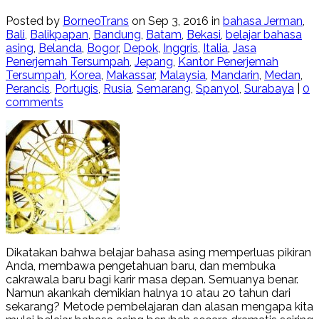
Posted by
BorneoTrans
on Sep 3, 2016 in
bahasa Jerman
,
Bali
,
Balikpapan
,
Bandung
,
Batam
,
Bekasi
,
belajar bahasa
asing
,
Belanda
,
Bogor
,
Depok
,
Inggris
,
Italia
,
Jasa
Penerjemah Tersumpah
,
Jepang
,
Kantor Penerjemah
Tersumpah
,
Korea
,
Makassar
,
Malaysia
,
Mandarin
,
Medan
,
Perancis
,
Portugis
,
Rusia
,
Semarang
,
Spanyol
,
Surabaya
|
0
comments
Dikatakan bahwa belajar bahasa asing memperluas pikiran
Anda, membawa pengetahuan baru, dan membuka
cakrawala baru bagi karir masa depan. Semuanya benar.
Namun akankah demikian halnya 10 atau 20 tahun dari
sekarang? Metode pembelajaran dan alasan mengapa kita