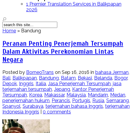
1 Premier Translation Services in Balikpapan
2026
Home
»
Bandung
Peranan Penting Penerjemah Tersumpah
Dalam Aktivitas Perekonomian Lintas
Negara
Posted by
BorneoTrans
on Sep 16, 2016 in
bahasa Jerman
,
Bali
,
Balikpapan
,
Bandung
,
Batam
,
Bekasi
,
Belanda
,
Bogor
,
Depok
,
Inggris
,
Italia
,
Jasa Penerjemah Tersumpah
,
jasa
terjemahan tersumpah
,
Jepang
,
Kantor Penerjemah
Tersumpah
,
Korea
,
Makassar
,
Malaysia
,
Mandarin
,
Medan
,
penerjemahan hukum
,
Perancis
,
Portugis
,
Rusia
,
Semarang
,
Spanyol
,
Surabaya
,
terjemahan bahasa Inggris
,
terjemahan
Indonesia Inggris
|
0 comments