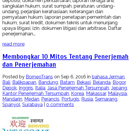
deposisi, dokumen pendaftaran, laporan tenaga ahli,
sangkalan hukum, surat sumpah, peraturan, undang-
undang, perjanjian kerahasiaan, keterangan dan
pernyataan hukum, laporan penetapan pemerintah dan
hukum, surat kredit, dokumen teknis untuk menunjang
upaya litigasi, izin, dokumen litigasi dan arbitrase. Daftar
penerjemahan...
read more
Membongkar 10 Mitos Tentang Penerjemah
dan Penerjemahan
Posted by
BorneoTrans
on Sep 6, 2016 in
bahasa Jerman
,
Bali
,
Balikpapan
,
Bandung
,
Batam
,
Bekasi
,
Belanda
,
Bogor
,
Depok
,
Inggris
,
Italia
,
Jasa Penerjemah Tersumpah
,
Jepang
,
Kantor Penerjemah Tersumpah
,
Korea
,
Makassar
,
Malaysia
,
Mandarin
,
Medan
,
Perancis
,
Portugis
,
Rusia
,
Semarang
,
Spanyol
,
Surabaya
|
0 comments