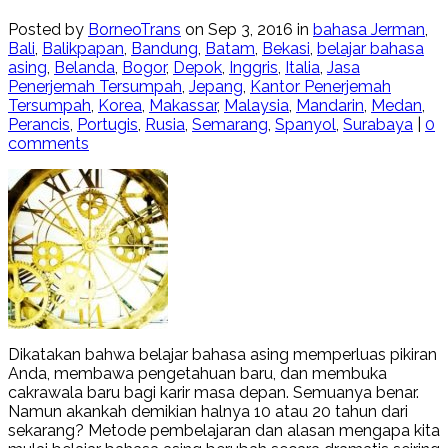
Posted by
BorneoTrans
on Sep 3, 2016 in
bahasa Jerman
,
Bali
,
Balikpapan
,
Bandung
,
Batam
,
Bekasi
,
belajar bahasa
asing
,
Belanda
,
Bogor
,
Depok
,
Inggris
,
Italia
,
Jasa
Penerjemah Tersumpah
,
Jepang
,
Kantor Penerjemah
Tersumpah
,
Korea
,
Makassar
,
Malaysia
,
Mandarin
,
Medan
,
Perancis
,
Portugis
,
Rusia
,
Semarang
,
Spanyol
,
Surabaya
|
0
comments
Dikatakan bahwa belajar bahasa asing memperluas pikiran
Anda, membawa pengetahuan baru, dan membuka
cakrawala baru bagi karir masa depan. Semuanya benar.
Namun akankah demikian halnya 10 atau 20 tahun dari
sekarang? Metode pembelajaran dan alasan mengapa kita