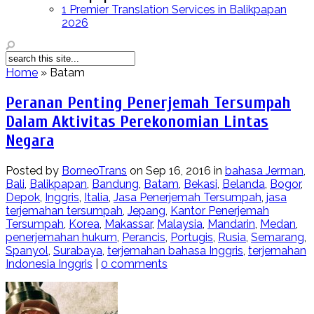
1 Premier Translation Services in Balikpapan
2026
Home
»
Batam
Peranan Penting Penerjemah Tersumpah
Dalam Aktivitas Perekonomian Lintas
Negara
Posted by
BorneoTrans
on Sep 16, 2016 in
bahasa Jerman
,
Bali
,
Balikpapan
,
Bandung
,
Batam
,
Bekasi
,
Belanda
,
Bogor
,
Depok
,
Inggris
,
Italia
,
Jasa Penerjemah Tersumpah
,
jasa
terjemahan tersumpah
,
Jepang
,
Kantor Penerjemah
Tersumpah
,
Korea
,
Makassar
,
Malaysia
,
Mandarin
,
Medan
,
penerjemahan hukum
,
Perancis
,
Portugis
,
Rusia
,
Semarang
,
Spanyol
,
Surabaya
,
terjemahan bahasa Inggris
,
terjemahan
Indonesia Inggris
|
0 comments