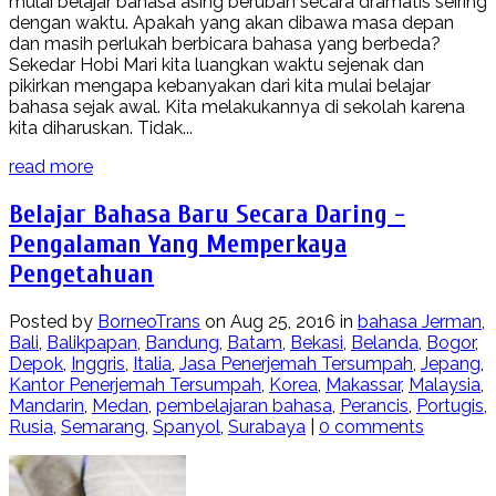
mulai belajar bahasa asing berubah secara dramatis seiring
dengan waktu. Apakah yang akan dibawa masa depan
dan masih perlukah berbicara bahasa yang berbeda?
Sekedar Hobi Mari kita luangkan waktu sejenak dan
pikirkan mengapa kebanyakan dari kita mulai belajar
bahasa sejak awal. Kita melakukannya di sekolah karena
kita diharuskan. Tidak...
read more
Belajar Bahasa Baru Secara Daring -
Pengalaman Yang Memperkaya
Pengetahuan
Posted by
BorneoTrans
on Aug 25, 2016 in
bahasa Jerman
,
Bali
,
Balikpapan
,
Bandung
,
Batam
,
Bekasi
,
Belanda
,
Bogor
,
Depok
,
Inggris
,
Italia
,
Jasa Penerjemah Tersumpah
,
Jepang
,
Kantor Penerjemah Tersumpah
,
Korea
,
Makassar
,
Malaysia
,
Mandarin
,
Medan
,
pembelajaran bahasa
,
Perancis
,
Portugis
,
Rusia
,
Semarang
,
Spanyol
,
Surabaya
|
0 comments