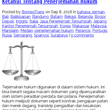
Ketahui Tentang Penerjemahan Hukum
Posted by
BorneoTrans
on Sep 8, 2016 in
bahasa Jerman
,
Bali
,
Balikpapan
,
Bandung
,
Batam
,
Bekasi
,
Belanda
,
Bogor
,
Depok
,
Inggris
,
Italia
,
Jasa Penerjemah Tersumpah
,
Jepang
,
Kantor Penerjemah Tersumpah
,
Korea
,
Makassar
,
Malaysia
,
Mandarin
,
Medan
,
penerjemahan hukum
,
Perancis
,
Portugis
,
Rusia
,
Semarang
,
Spanyol
,
Surabaya
|
0 comments
Terjemahan hukum digunakan di dalam sistem hukum. Ini
bisa berarti segala macam dokumen yang dipersyaratkan
oleh sistem peradilan perdata dan pidana. Penerjemahan
hukum meliputi dokumen seperti kontrak, pengajuan paten
dan merek dagang, transkrip pengadilan dan kesaksian,