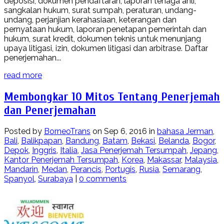
deposisi, dokumen pendaftaran, laporan tenaga ahli,
sangkalan hukum, surat sumpah, peraturan, undang-
undang, perjanjian kerahasiaan, keterangan dan
pernyataan hukum, laporan penetapan pemerintah dan
hukum, surat kredit, dokumen teknis untuk menunjang
upaya litigasi, izin, dokumen litigasi dan arbitrase. Daftar
penerjemahan...
read more
Membongkar 10 Mitos Tentang Penerjemah
dan Penerjemahan
Posted by
BorneoTrans
on Sep 6, 2016 in
bahasa Jerman
,
Bali
,
Balikpapan
,
Bandung
,
Batam
,
Bekasi
,
Belanda
,
Bogor
,
Depok
,
Inggris
,
Italia
,
Jasa Penerjemah Tersumpah
,
Jepang
,
Kantor Penerjemah Tersumpah
,
Korea
,
Makassar
,
Malaysia
,
Mandarin
,
Medan
,
Perancis
,
Portugis
,
Rusia
,
Semarang
,
Spanyol
,
Surabaya
|
0 comments