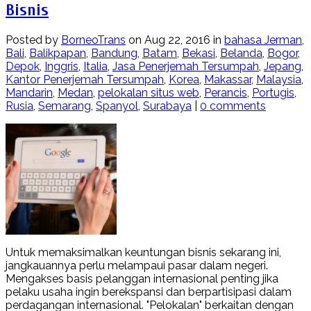
Bisnis
Posted by
BorneoTrans
on Aug 22, 2016 in
bahasa Jerman
,
Bali
,
Balikpapan
,
Bandung
,
Batam
,
Bekasi
,
Belanda
,
Bogor
,
Depok
,
Inggris
,
Italia
,
Jasa Penerjemah Tersumpah
,
Jepang
,
Kantor Penerjemah Tersumpah
,
Korea
,
Makassar
,
Malaysia
,
Mandarin
,
Medan
,
pelokalan situs web
,
Perancis
,
Portugis
,
Rusia
,
Semarang
,
Spanyol
,
Surabaya
|
0 comments
Untuk memaksimalkan keuntungan bisnis sekarang ini,
jangkauannya perlu melampaui pasar dalam negeri.
Mengakses basis pelanggan internasional penting jika
pelaku usaha ingin berekspansi dan berpartisipasi dalam
perdagangan internasional. "Pelokalan" berkaitan dengan